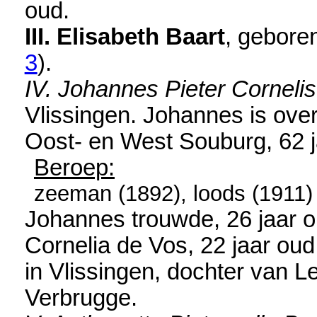
oud.
III. Elisabeth Baart
, gebore
3
).
IV. Johannes Pieter Cornelis
Vlissingen
. Johannes is ove
Oost- en West Souburg
, 62 
Beroep:
zeeman (1892), loods (1911)
Johannes trouwde, 26 jaar o
Cornelia de Vos
, 22 jaar ou
in
Vlissingen
, dochter van
Le
Verbrugge.