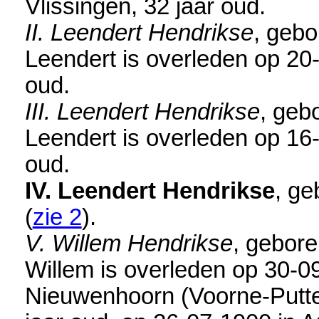
Vlissingen
, 32 jaar oud.
II. Leendert Hendrikse
, gebo
Leendert is overleden op 20
oud.
III. Leendert Hendrikse
, geb
Leendert is overleden op 16
oud.
IV. Leendert Hendrikse
, ge
(
zie 2
).
V. Willem Hendrikse
, gebor
Willem is overleden op 30-0
Nieuwenhoorn (Voorne-Putt