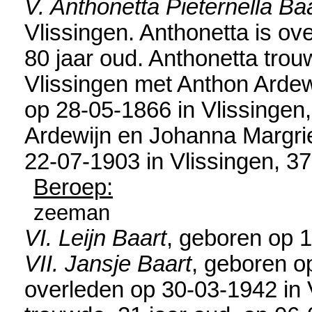
V. Anthonetta Pieternella Ba
Vlissingen
. Anthonetta is o
80 jaar oud. Anthonetta trou
Vlissingen
met
Anthon Ardew
op 28-05-1866 in
Vlissingen
Ardewijn en
Johanna Margrie
22-07-1903 in
Vlissingen
, 37
Beroep:
zeeman
VI. Leijn Baart
, geboren op 
VII. Jansje Baart
, geboren o
overleden op 30-03-1942 in