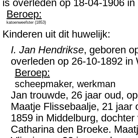
is overleden op 18-04-1906 in
Beroep:
katoenweefster (1853)
Kinderen uit dit huwelijk:
I. Jan Hendrikse
, geboren o
overleden op 26-10-1892 in
Beroep:
scheepmaker, werkman
Jan trouwde, 26 jaar oud, o
Maatje Flissebaalje
, 21 jaar
1859 in
Middelburg
, dochter
Catharina den Broeke. Maatj