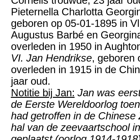
Cornelis trouwde, 23 jaar o
Pieternella Charlotta Georg
geboren op 05-01-1895 in
Vl
Augustus Barbé en
Georgina
overleden in 1950 in
Aughton
VI. Jan Hendrikse
, geboren 
overleden in 1915 in
de Chin
jaar oud.
Notitie bij Jan:
Jan was eerst
de Eerste Wereldoorlog toen
had getroffen in de Chinese
hal van de zeevaartschool i
geplaatst (oorlog 1914-1918)