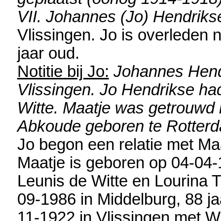
VII. Johannes (Jo) Hendriks
Vlissingen
. Jo is overleden 
jaar oud.
Notitie bij Jo:
Johannes Hend
Vlissingen. Jo Hendrikse ha
Witte. Maatje was getrouwd 
Abkoude geboren te Rotterd
Jo begon een relatie met
Maa
Maatje is geboren op 04-04
Leunis de Witte en
Lourina T
09-1986 in
Middelburg
, 88 j
11-1922 in
Vlissingen
met
Wi