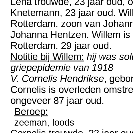
Lena trouwde, 23 jaar oud,
Knetemann
, 23 jaar oud. Wi
Rotterdam
, zoon van
Johan
Johanna Hentzen. Willem is 
Rotterdam
, 29 jaar oud.
Notitie bij Willem:
hij was so
griepepidemie van 1918
V. Cornelis Hendrikse
, gebo
Cornelis is overleden omstr
ongeveer 87 jaar oud.
Beroep:
zeeman, loods