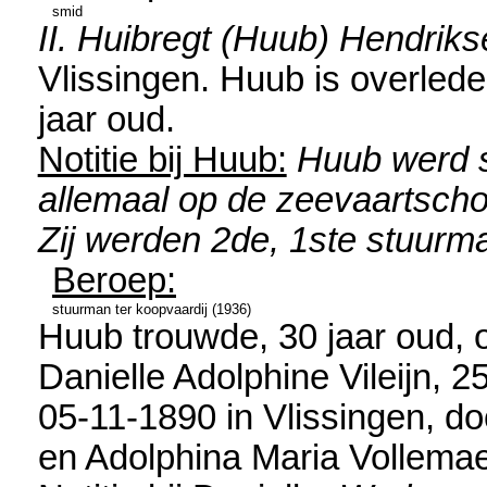
smid
II. Huibregt (Huub) Hendriks
Vlissingen
. Huub is overled
jaar oud.
Notitie bij Huub:
Huub werd s
allemaal op de zeevaartscho
Zij werden 2de, 1ste stuurma
Beroep:
stuurman ter koopvaardij (1936)
Huub trouwde, 30 jaar oud, 
Danielle Adolphine Vileijn
, 2
05-11-1890 in
Vlissingen
, d
en
Adolphina Maria Vollemae