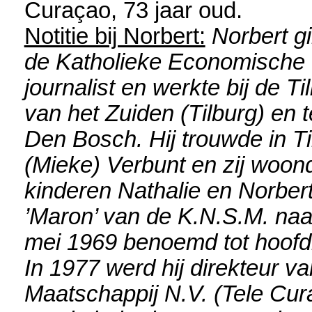
Curaçao
, 73 jaar oud.
Notitie bij Norbert:
Norbert g
de Katholieke Economische H
journalist en werkte bij de 
van het Zuiden (Tilburg) en t
Den Bosch. Hij trouwde in T
(Mieke) Verbunt en zij woo
kinderen Nathalie en Norbert 
’Maron’ van de K.N.S.M. naa
mei 1969 benoemd tot hoofdr
In 1977 werd hij direkteur va
Maatschappij N.V. (Tele Cur