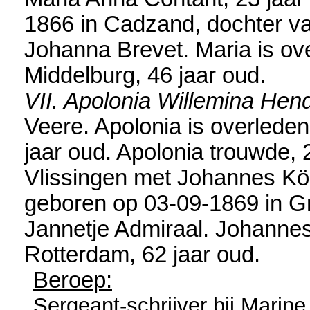
1866 in
Cadzand
, dochter 
Johanna Brevet. Maria is ov
Middelburg
, 46 jaar oud.
VII. Apolonia Willemina Hen
Veere
. Apolonia is overlede
jaar oud. Apolonia trouwde, 
Vlissingen
met
Johannes Kö
geboren op 03-09-1869 in
G
Jannetje Admiraal. Johannes
Rotterdam
, 62 jaar oud.
Beroep:
Sergeant-schrijver bij Marine