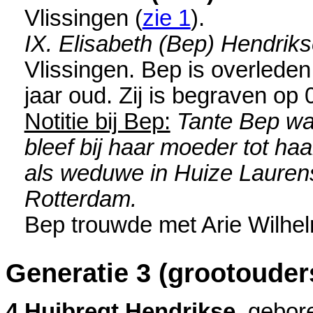
Vlissingen
(
zie 1
).
IX. Elisabeth (Bep) Hendrik
Vlissingen
. Bep is overlede
jaar oud. Zij is begraven op
Notitie bij Bep:
Tante Bep was
bleef bij haar moeder tot haa
als weduwe in Huize Laurens
Rotterdam.
Bep trouwde met
Arie Wilhe
Generatie 3 (grootouder
4 Huibregt Hendrikse
, gebor