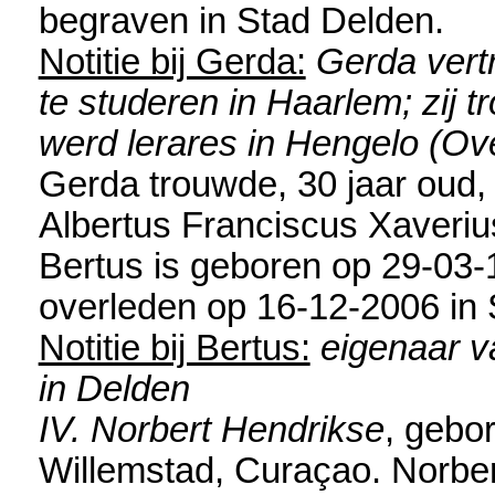
begraven in
Stad Delden
.
Notitie bij Gerda:
Gerda vert
te studeren in Haarlem; zij
werd lerares in Hengelo (Ove
Gerda trouwde, 30 jaar oud,
Albertus Franciscus Xaveri
Bertus is geboren op 29-03-
overleden op 16-12-2006 in
Notitie bij Bertus:
eigenaar v
in Delden
IV. Norbert Hendrikse
, gebo
Willemstad, Curaçao
. Norbe