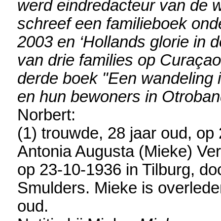
werd eindredacteur van de we
schreef een familieboek onder
2003 en ‘Hollands glorie in 
van drie families op Curaçao
derde boek "Een wandeling 
en hun bewoners in Otroba
Norbert:
(1) trouwde, 28 jaar oud, op
Antonia Augusta (Mieke) Ve
op 23-10-1936 in
Tilburg
, do
Smulders. Mieke is overled
oud.