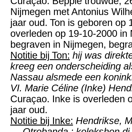
Curaçao
. Beppie trouwde, 2
Nijmegen
met
Antonius Wilh
jaar oud. Ton is geboren op
overleden op 19-10-2000 in
begraven in
Nijmegen, begra
Notitie bij Ton:
hij was direk
kreeg een onderscheiding al
Nassau alsmede een koninkli
VI. Marie Céline (Inke) Hend
Curaçao
. Inke is overleden
jaar oud.
Notitie bij Inke:
Hendrikse, M
… Otrobanda : kolekshon di