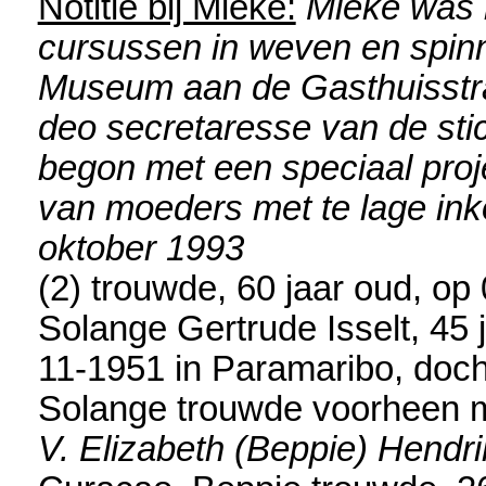
Notitie bij Mieke:
Mieke was 
cursussen in weven en spinn
Museum aan de Gasthuisstraa
deo secretaresse van de sti
begon met een speciaal proj
van moeders met te lage ink
oktober 1993
(2) trouwde, 60 jaar oud, op
Solange Gertrude Isselt
, 45
11-1951 in
Paramaribo
, doc
Solange trouwde voorheen 
V. Elizabeth (Beppie) Hendr