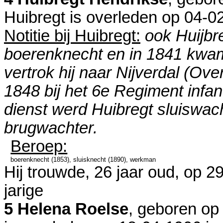
Huibregt is overleden op 04-0
Notitie bij Huibregt:
ook Huijbr
boerenknecht en in 1841 kwam h
vertrok hij naar Nijverdal (Overi
1848 bij het 6e Regiment infante
dienst werd Huibregt sluiswach
brugwachter.
Beroep:
boerenknecht (1853), sluisknecht (1890), werkman
Hij trouwde, 26 jaar oud, op 2
jarige
5 Helena Roelse
, geboren op