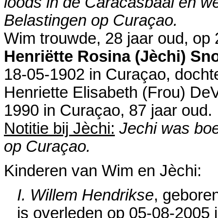
loods in de Caracasbaai en we
Belastingen op Curaçao.
Wim trouwde, 28 jaar oud, op
Henriëtte Rosina (Jèchi) Sn
18-05-1902 in
Curaçao
, docht
Henriette Elisabeth (Frou) DeV
1990 in
Curaçao
, 87 jaar oud.
Notitie bij Jèchi:
Jechi was boe
op Curaçao.
Kinderen van Wim en Jèchi:
I. Willem Hendrikse
, gebore
is overleden op 05-08-2005 