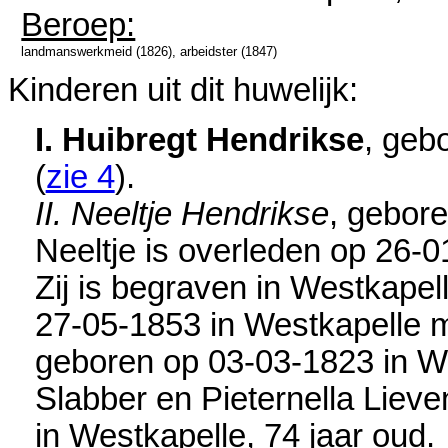
Beroep:
landmanswerkmeid (1826), arbeidster (1847)
Kinderen uit dit huwelijk:
I. Huibregt Hendrikse
, geb
(
zie 4
).
II. Neeltje Hendrikse
, gebor
Neeltje is overleden op 26-
Zij is begraven in
Westkapel
27-05-1853 in
Westkapelle
m
geboren op 03-03-1823 in
W
Slabber en
Pieternella Liev
in
Westkapelle
, 74 jaar oud.