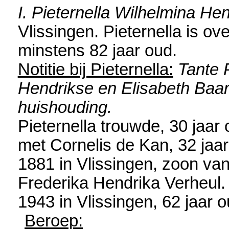
I. Pieternella Wilhelmina He
Vlissingen
. Pieternella is o
minstens 82 jaar oud.
Notitie bij Pieternella:
Tante 
Hendrikse en Elisabeth Baart
huishouding.
Pieternella trouwde, 30 jaar
met
Cornelis de Kan
, 32 jaa
1881 in
Vlissingen
, zoon va
Frederika Hendrika Verheul. 
1943 in
Vlissingen
, 62 jaar o
Beroep: