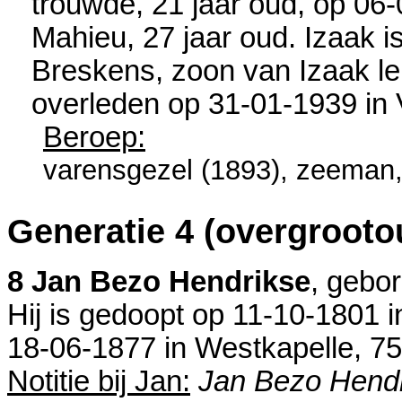
trouwde, 21 jaar oud, op 06
Mahieu
, 27 jaar oud. Izaak 
Breskens
, zoon van
Izaak l
overleden op 31-01-1939 in
Beroep:
varensgezel (1893), zeeman, 
Generatie 4 (overgrooto
8 Jan Bezo Hendrikse
, gebo
Hij is gedoopt op 11-10-1801 
18-06-1877 in
Westkapelle
, 75
Notitie bij Jan:
Jan Bezo Hendr