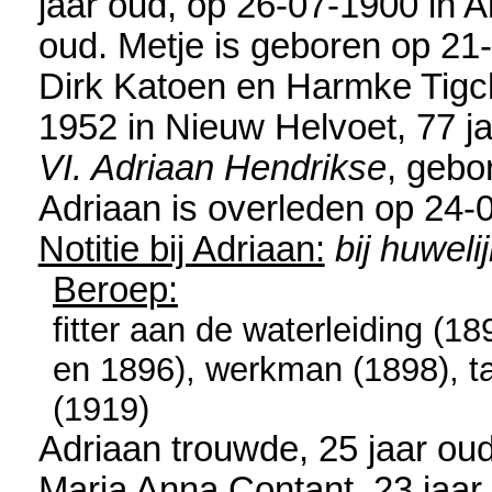
jaar oud, op 26-07-1900 in
A
oud. Metje is geboren op 21
Dirk Katoen en
Harmke Tigch
1952 in
Nieuw Helvoet
, 77 j
VI. Adriaan Hendrikse
, gebo
Adriaan is overleden op 24-
Notitie bij Adriaan:
bij huwel
Beroep:
fitter aan de waterleiding (189
en 1896), werkman (1898), t
(1919)
Adriaan trouwde, 25 jaar ou
Maria Anna Contant
, 23 jaa