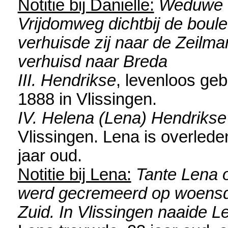
Notitie bij Danielle:
Weduwe Da
Vrijdomweg dichtbij de boule
verhuisde zij naar de Zeilmar
verhuisd naar Breda
III. Hendrikse
, levenloos ge
1888 in
Vlissingen
.
IV. Helena (Lena) Hendrikse
Vlissingen
. Lena is overled
jaar oud.
Notitie bij Lena:
Tante Lena ov
werd gecremeerd op woensd
Zuid. In Vlissingen naaide L