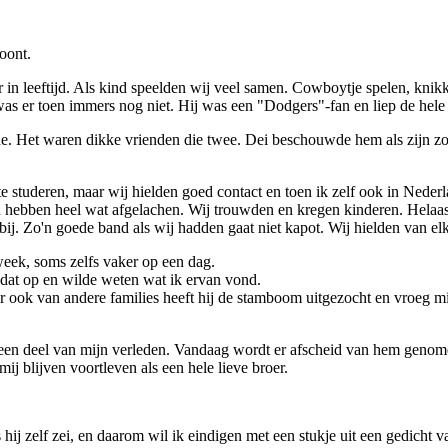
oont.
in leeftijd. Als kind speelden wij veel samen. Cowboytje spelen, knikke
as er toen immers nog niet. Hij was een "Dodgers"-fan en liep de hele 
de. Het waren dikke vrienden die twee. Dei beschouwde hem als zijn
te studeren, maar wij hielden goed contact en toen ik zelf ook in Ned
en hebben heel wat afgelachen. Wij trouwden en kregen kinderen. Hela
bij. Zo'n goede band als wij hadden gaat niet kapot. Wij hielden van el
 week, soms zelfs vaker op een dag.
 dat op en wilde weten wat ik ervan vond.
ar ook van andere families heeft hij de stamboom uitgezocht en vroeg mij
n, een deel van mijn verleden. Vandaag wordt er afscheid van hem geno
mij blijven voortleven als een hele lieve broer.
hij zelf zei, en daarom wil ik eindigen met een stukje uit een gedicht v