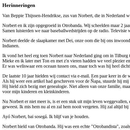
Herinneringen
Van Beppie Thijssen-Hendrikse, zus van Norbert, die in Nederland w
Norbert en ik zijn opgegroeid in Otrobanda. Wij scheelden maar 2 jaar 
Samen luisterden we naar baseballwedstrijden op de radio. Televisie w
Norbert deelde de slaapkamer met Dei, onze oom die bij ons inwoon
Indianen.
Ik vond het heel erg toen Norbert naar Nederland ging om in Tilburg 
Mieke en ik later met Ton en met z'n vieren hadden we veel plezier 
Er was weliswaar een oceaan tussen ons, maar toch was hij heel dicht
De laatste 10 jaar hielden wij contact via e-mail. Een paar keer in de
Als hij weer een artikel had geschreven voor de Ñapa, stuurde hij mij
Hij hield zich bezig met genealogie. Niet alleen van onze familie, ma
voor mijn kinderen en kleinkinderen.
Nu Norbert er niet meer is, is er een stuk uit mijn leven weggevalle
geweest. Ik mis hem nu al en zal hem nooit vergeten. Hij zal altijd bij 
Ayó Norbert, bai sosegá. Ik blijf van je houden.
Norbert hield van Otrobanda. Hij was een echte "Otrobandista", zoals 