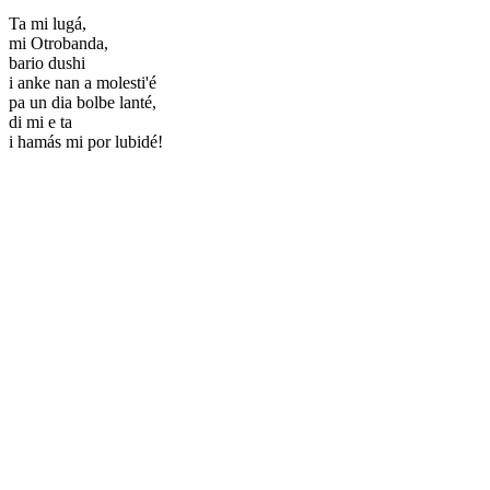
Ta mi lugá,
mi Otrobanda,
bario dushi
i anke nan a molesti'é
pa un dia bolbe lanté,
di mi e ta
i hamás mi por lubidé!