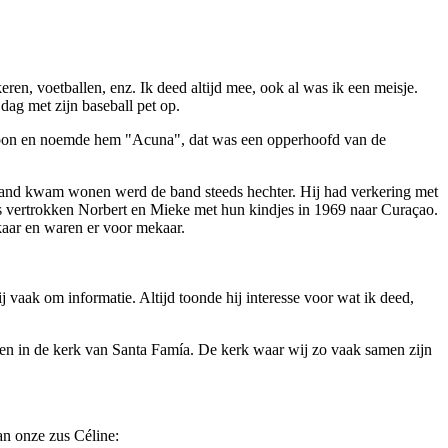
ren, voetballen, enz. Ik deed altijd mee, ook al was ik een meisje.
dag met zijn baseball pet op.
 zoon en noemde hem "Acuna", dat was een opperhoofd van de
erland kwam wonen werd de band steeds hechter. Hij had verkering met
as vertrokken Norbert en Mieke met hun kindjes in 1969 naar Curaçao.
kaar en waren er voor mekaar.
 vaak om informatie. Altijd toonde hij interesse voor wat ik deed,
men in de kerk van Santa Famía. De kerk waar wij zo vaak samen zijn
an onze zus Céline: